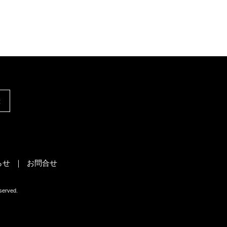
録
らせ
お問合せ
rved.