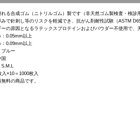
優れる合成ゴム（ニトリルゴム）製です（非天然ゴム製検査・検診
みで針刺し等のリスクを軽減でき、抗がん剤耐性試験（ASTM D69
ギーの原因となるラテックスプロテインおよびパウダー不使用で、
：0.05mm以上
：0.09mm以上
：ブルー
中国
.M.L
枚入×10＝1000枚入
料無料の商品です。