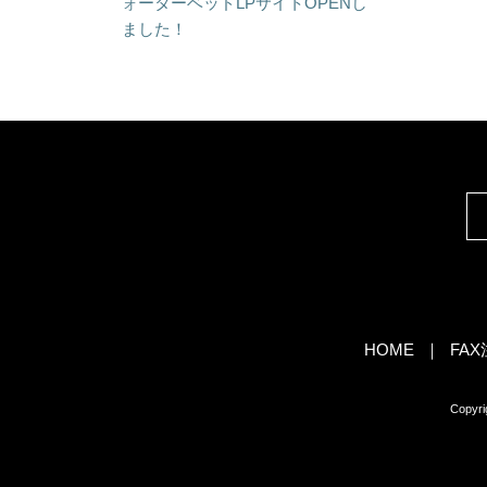
ォーターベッドLPサイトOPENし
ました！
HOME
FA
Copy