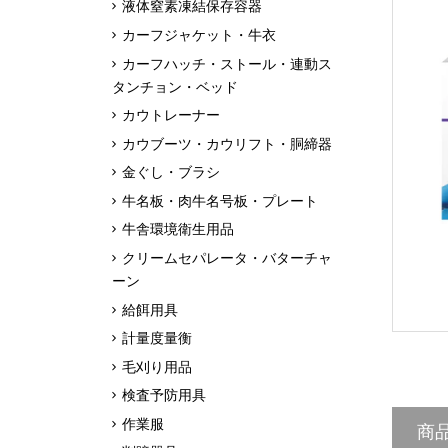
液体窒素凍結保存容器
カーフジャケット・牛衣
カーフハッチ・ストール・連動ス
タンチョン・ベッド
カウトレーナー
カウブーツ・カウリフト・胴締器
金ぐし・ブラシ
牛名板・肉牛名号板・プレート
牛舎環境衛生用品
クリームセパレータ・バターチャ
ーン
給餌用具
計量度量衡
毛刈り用品
検査予防用具
作業服
商