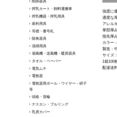
削蹄器具
搾乳カート・飼料運搬車
強度に
搾乳機器・搾乳用具
適度な厚
産科用具
アレル
掌部厚み
耳標・番号札
指先厚み
除角器具
カラー
清掃用具
製造：
扇風機・送風機・暖房器具
サイズ：S
タオル・ペーパー
1箱100
配達送
電気ムチ
電牧器
電牧器用ポール・ワイヤー・碍子
等
頭絡・首輪
ナスカン・ブルリング
乳房カバー