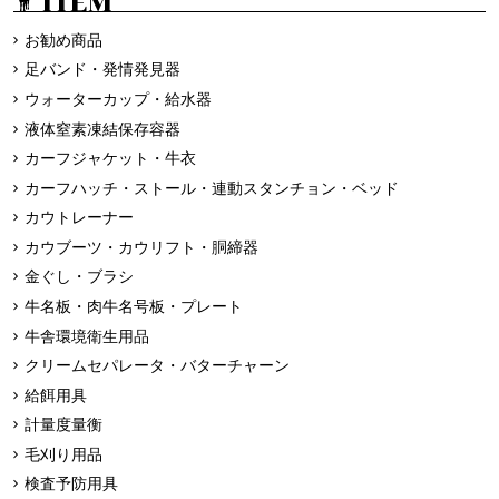
ITEM
お勧め商品
足バンド・発情発見器
ウォーターカップ・給水器
液体窒素凍結保存容器
カーフジャケット・牛衣
カーフハッチ・ストール・連動スタンチョン・ベッド
カウトレーナー
カウブーツ・カウリフト・胴締器
金ぐし・ブラシ
牛名板・肉牛名号板・プレート
牛舎環境衛生用品
クリームセパレータ・バターチャーン
給餌用具
計量度量衡
毛刈り用品
検査予防用具