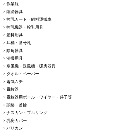
作業服
削蹄器具
搾乳カート・飼料運搬車
搾乳機器・搾乳用具
産科用具
耳標・番号札
除角器具
清掃用具
扇風機・送風機・暖房器具
タオル・ペーパー
電気ムチ
電牧器
電牧器用ポール・ワイヤー・碍子等
頭絡・首輪
ナスカン・ブルリング
乳房カバー
バリカン