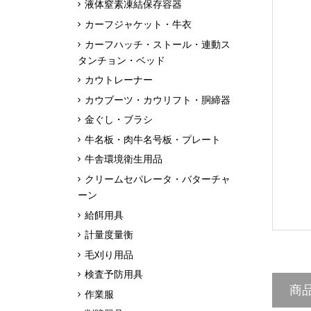
液体窒素凍結保存容器
カーフジャケット・牛衣
カーフハッチ・ストール・連動ス
タンチョン・ベッド
カウトレーナー
カウブーツ・カウリフト・胴締器
金ぐし・ブラシ
牛名板・肉牛名号板・プレート
牛舎環境衛生用品
クリームセパレータ・バターチャ
ーン
給餌用具
計量度量衡
毛刈り用品
検査予防用具
商
作業服