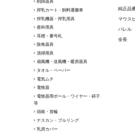
削蹄器具
純正品番 
搾乳カート・飼料運搬車
搾乳機器・搾乳用具
マウスピ
産科用具
バレル
耳標・番号札
全長 
除角器具
清掃用具
扇風機・送風機・暖房器具
タオル・ペーパー
電気ムチ
電牧器
電牧器用ポール・ワイヤー・碍子
等
頭絡・首輪
ナスカン・ブルリング
乳房カバー