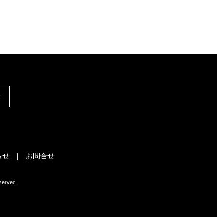
録
らせ
お問合せ
rved.