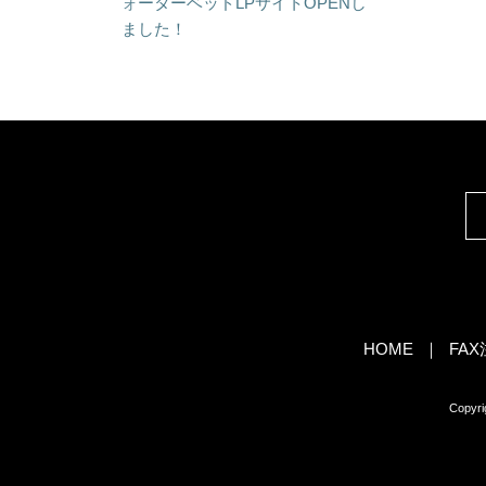
ォーターベッドLPサイトOPENし
ました！
HOME
FA
Copy