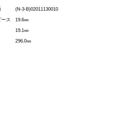
(N-3-B)02011130010
ース 19.6㎜
 19.1㎜
296.0㎜