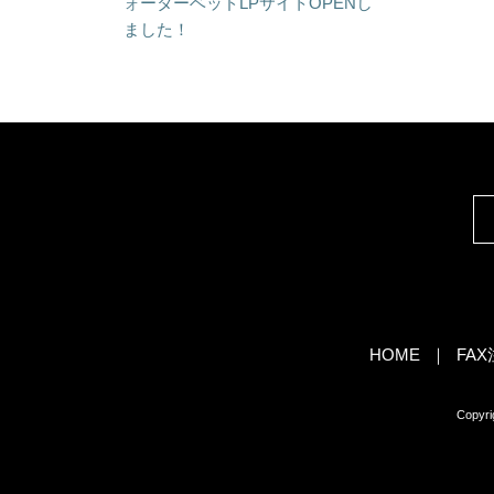
ォーターベッドLPサイトOPENし
ました！
HOME
FA
Copy