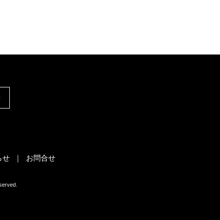
録
らせ
お問合せ
rved.