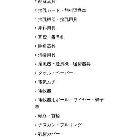
削蹄器具
搾乳カート・飼料運搬車
搾乳機器・搾乳用具
産科用具
耳標・番号札
除角器具
清掃用具
扇風機・送風機・暖房器具
タオル・ペーパー
電気ムチ
電牧器
電牧器用ポール・ワイヤー・碍子
等
頭絡・首輪
ナスカン・ブルリング
乳房カバー