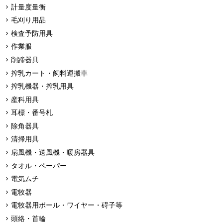
計量度量衡
毛刈り用品
検査予防用具
作業服
削蹄器具
搾乳カート・飼料運搬車
搾乳機器・搾乳用具
産科用具
耳標・番号札
除角器具
清掃用具
扇風機・送風機・暖房器具
タオル・ペーパー
電気ムチ
電牧器
電牧器用ポール・ワイヤー・碍子等
頭絡・首輪