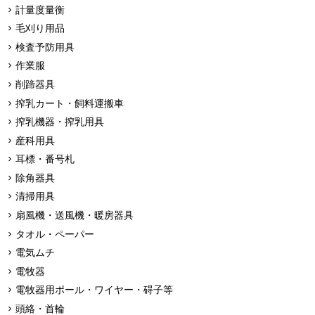
計量度量衡
毛刈り用品
検査予防用具
作業服
削蹄器具
搾乳カート・飼料運搬車
搾乳機器・搾乳用具
産科用具
耳標・番号札
除角器具
清掃用具
扇風機・送風機・暖房器具
タオル・ペーパー
電気ムチ
電牧器
電牧器用ポール・ワイヤー・碍子等
頭絡・首輪