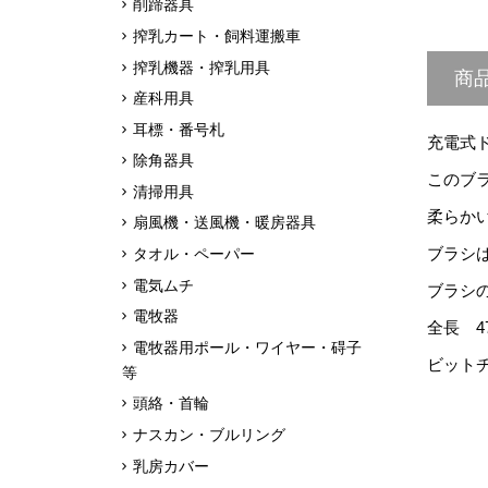
削蹄器具
搾乳カート・飼料運搬車
搾乳機器・搾乳用具
商
産科用具
耳標・番号札
充電式
除角器具
このブ
清掃用具
柔らか
扇風機・送風機・暖房器具
ブラシ
タオル・ペーパー
電気ムチ
ブラシ
電牧器
全長 4
電牧器用ポール・ワイヤー・碍子
ビットチ
等
頭絡・首輪
ナスカン・ブルリング
乳房カバー