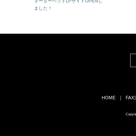
ォーターベッドLPサイトOPENし
ました！
HOME
FA
Copy