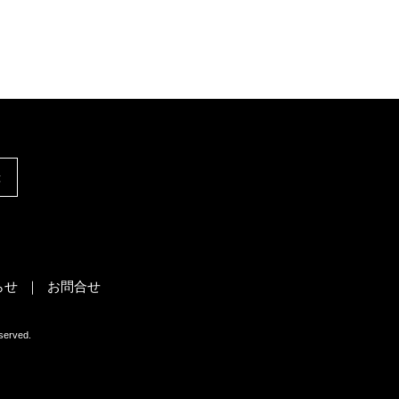
録
らせ
お問合せ
rved.