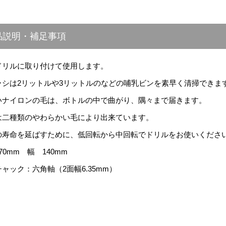
品説明・補足事項
ドリルに取り付けて使用します。
ラシは2リットルや3リットルのなどの哺乳ビンを素早く清掃できま
いナイロンの毛は、ボトルの中で曲がり、隅々まで届きます。
は二種類のやわらかい毛により出来ています。
の寿命を延ばすために、低回転から中回転でドリルをお使いくださ
70mm 幅 140mm
ャック：六角軸（2面幅6.35mm）