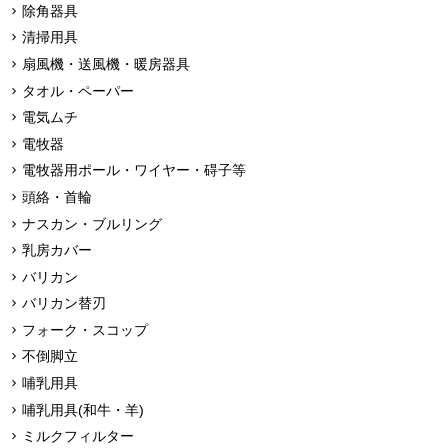
除角器具
清掃用具
扇風機・送風機・暖房器具
タオル・ペーパー
電気ムチ
電牧器
電牧器用ポール・ワイヤー・碍子等
頭絡・首輪
ナスカン・ブルリング
乳房カバー
バリカン
バリカン替刃
フォーク・スコップ
不倒脚立
哺乳用具
哺乳用具(和牛・羊)
ミルクフィルター