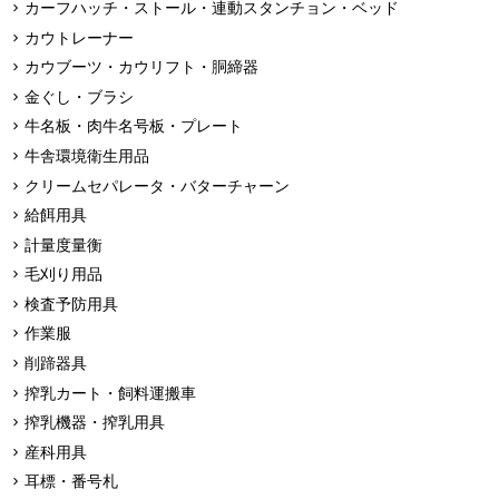
カーフハッチ・ストール・連動スタンチョン・ベッド
カウトレーナー
カウブーツ・カウリフト・胴締器
金ぐし・ブラシ
牛名板・肉牛名号板・プレート
牛舎環境衛生用品
クリームセパレータ・バターチャーン
給餌用具
計量度量衡
毛刈り用品
検査予防用具
作業服
削蹄器具
搾乳カート・飼料運搬車
搾乳機器・搾乳用具
産科用具
耳標・番号札