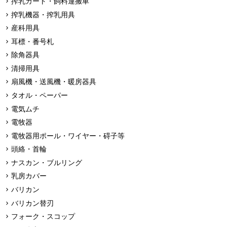
搾乳カート・飼料運搬車
搾乳機器・搾乳用具
産科用具
耳標・番号札
除角器具
清掃用具
扇風機・送風機・暖房器具
タオル・ペーパー
電気ムチ
電牧器
電牧器用ポール・ワイヤー・碍子等
頭絡・首輪
ナスカン・ブルリング
乳房カバー
バリカン
バリカン替刃
フォーク・スコップ