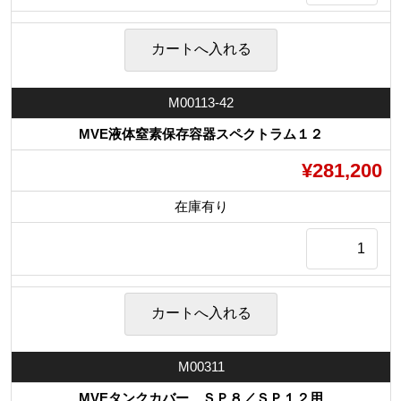
M00113-42
MVE液体窒素保存容器スペクトラム１２
¥281,200
在庫有り
M00311
MVEタンクカバー ＳＰ８／ＳＰ１２用