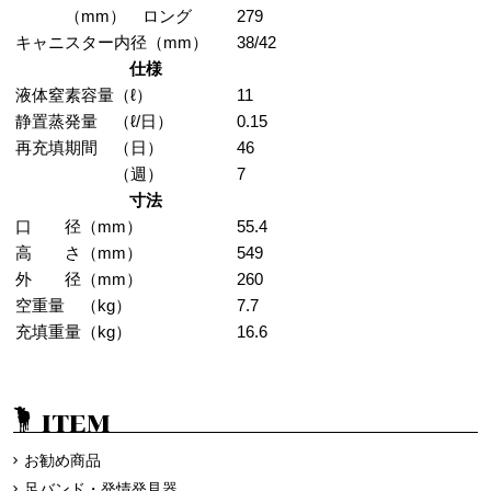
（mm） ロング
279
キャニスター内径（mm）
38/42
仕様
液体窒素容量（ℓ）
11
静置蒸発量 （ℓ/日）
0.15
再充填期間 （日）
46
（週）
7
寸法
口 径（mm）
55.4
高 さ（mm）
549
外 径（mm）
260
空重量 （kg）
7.7
充填重量（kg）
16.6
ITEM
お勧め商品
足バンド・発情発見器