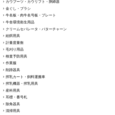
カウブーツ・カウリフト・胴締器
金ぐし・ブラシ
牛名板・肉牛名号板・プレート
牛舎環境衛生用品
クリームセパレータ・バターチャーン
給餌用具
計量度量衡
毛刈り用品
検査予防用具
作業服
削蹄器具
搾乳カート・飼料運搬車
搾乳機器・搾乳用具
産科用具
耳標・番号札
除角器具
清掃用具