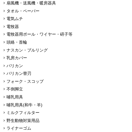
扇風機・送風機・暖房器具
タオル・ペーパー
電気ムチ
電牧器
電牧器用ポール・ワイヤー・碍子等
頭絡・首輪
ナスカン・ブルリング
乳房カバー
バリカン
バリカン替刃
フォーク・スコップ
不倒脚立
哺乳用具
哺乳用具(和牛・羊)
ミルクフィルター
野生動物対策用品
ライナーゴム