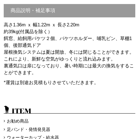
商品説明・補足事項
高さ1.36m ｘ 幅1.22m ｘ 長さ2.20m
約39kg(付属品を除く）
餌窓、給飼用バケツ２個、バケツホルダー、哺乳ビン、草棚1
個、後部通気ドア
屋根換気システムは夏は開放、冬には閉じることができます。
これにより、新鮮な空気がゆっくりと流れ込みます。
裏通気口は扉になっており、暑い時期には最大の換気をするこ
とができます。
*運賃は別途お見積もりさせていただきます。
ITEM
お勧め商品
足バンド・発情発見器
ウォーターカップ・給水器