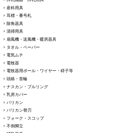
産科用具
耳標・番号札
除角器具
清掃用具
扇風機・送風機・暖房器具
タオル・ペーパー
電気ムチ
電牧器
電牧器用ポール・ワイヤー・碍子等
頭絡・首輪
ナスカン・ブルリング
乳房カバー
バリカン
バリカン替刃
フォーク・スコップ
不倒脚立