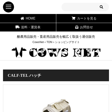
HOME
カートを見る
送料・運賃表
お問合せ
酪農用品販売・畜産用品販売を幅広く取扱う通信販売
CowsNet＜TDN＞ショッピングサイト
CALF-TEL ハッチ