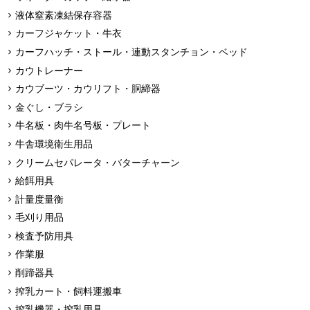
液体窒素凍結保存容器
カーフジャケット・牛衣
カーフハッチ・ストール・連動スタンチョン・ベッド
カウトレーナー
カウブーツ・カウリフト・胴締器
金ぐし・ブラシ
牛名板・肉牛名号板・プレート
牛舎環境衛生用品
クリームセパレータ・バターチャーン
給餌用具
計量度量衡
毛刈り用品
検査予防用具
作業服
削蹄器具
搾乳カート・飼料運搬車
搾乳機器・搾乳用具