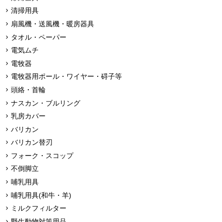
清掃用具
扇風機・送風機・暖房器具
タオル・ペーパー
電気ムチ
電牧器
電牧器用ポール・ワイヤー・碍子等
頭絡・首輪
ナスカン・ブルリング
乳房カバー
バリカン
バリカン替刃
フォーク・スコップ
不倒脚立
哺乳用具
哺乳用具(和牛・羊)
ミルクフィルター
野生動物対策用品