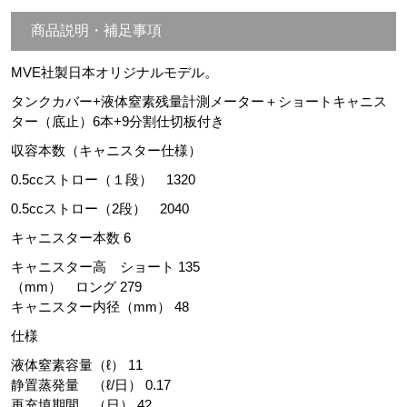
商品説明・補足事項
MVE社製日本オリジナルモデル。
タンクカバー+液体窒素残量計測メーター＋
ショートキャニス
ター（底止）6本+9分割仕切板付き
収容本数（キャニスター仕様）
0.5ccストロー（１段） 1320
0.5ccストロー（2段） 2040
キャニスター本数 6
キャニスター高 ショート 135
（mm） ロング 279
キャニスター内径（mm） 48
仕様
液体窒素容量（ℓ） 11
静置蒸発量 （ℓ/日） 0.17
再充填期間 （日） 42