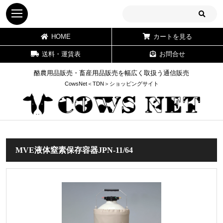
HOME
カートを見る
送料・運賃表
お問合せ
酪農用品販売・畜産用品販売を幅広く取扱う通信販売
CowsNet＜TDN＞ショッピングサイト
MVE液体窒素保存容器JPN-11/64