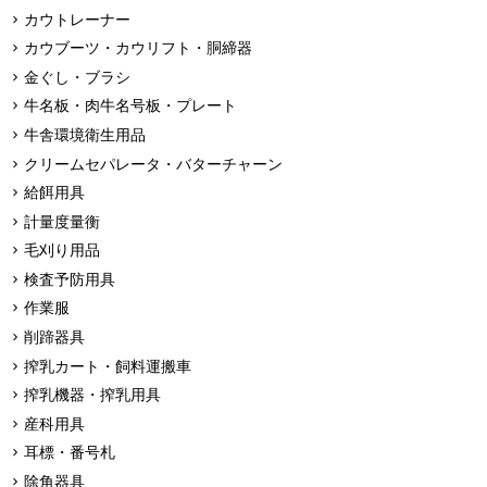
カウトレーナー
カウブーツ・カウリフト・胴締器
金ぐし・ブラシ
牛名板・肉牛名号板・プレート
牛舎環境衛生用品
クリームセパレータ・バターチャーン
給餌用具
計量度量衡
毛刈り用品
検査予防用具
作業服
削蹄器具
搾乳カート・飼料運搬車
搾乳機器・搾乳用具
産科用具
耳標・番号札
除角器具